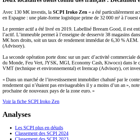
Avec 130 M€ investis, la
SCPI Iroko Zen
« a été particulièrement a
en Espagne : une plate-forme logistique prime de 32 000 m² à l’ouest
Le premier actif a été livré en 2019. Labellisé Breeam Good, il est e
l’actif. L’immeuble permet à l’enseigne de desservir 38 magasins dans
M€ hors droits, soit un taux de rendement immédiat de 6,30 % AEM. D
(Advisory).
La seconde opération porte donc sur un parc d’activité commerciale de
du Monde, Feu Vert, JYSK, MGI, Economy Cash, Kiwoco) dans le cad
VMT (technique et environnemental) et Iremcap (Advisory), cet inves
« Dans un marché de l’investissement immobilier chahuté par le contex
rendement qui n’étaient pas envisageables il y a moins d’un an », not
prochaine de nouveaux pays de la zone euro. »
Voir la fiche SCPI Iroko Zen
Analyses
Les SCPI plus en détails
Classement des SCPI 2024
Classement des SCPI 2023