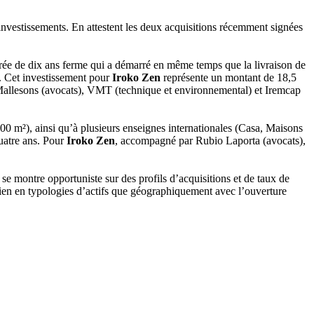
 investissements. En attestent les deux acquisitions récemment signées
urée de dix ans ferme qui a démarré en même temps que la livraison de
e. Cet investissement pour
Iroko Zen
représente un montant de 18,5
llesons (avocats), VMT (technique et environnemental) et Iremcap
00 m²), ainsi qu’à plusieurs enseignes internationales (Casa, Maisons
uatre ans. Pour
Iroko Zen
, accompagné par Rubio Laporta (avocats),
n
se montre opportuniste sur des profils d’acquisitions et de taux de
bien en typologies d’actifs que géographiquement avec l’ouverture