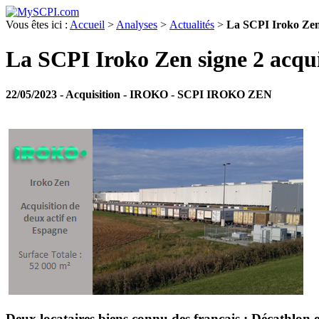
Vous êtes ici :
Accueil
>
Analyses
>
Actualités
>
La SCPI Iroko Zen 
La SCPI Iroko Zen signe 2 acqu
22/05/2023
- Acquisition - IROKO - SCPI IROKO ZEN
Deux locataires biens connu des français : Décathlon 