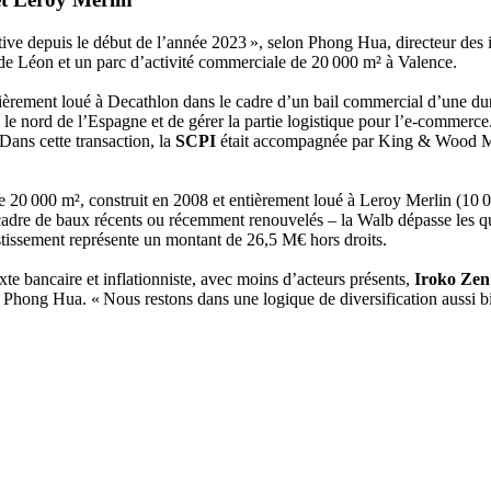
ctive depuis le début de l’année 2023 », selon Phong Hua, directeur des
 de Léon et un parc d’activité commerciale de 20 000 m² à Valence.
ntièrement loué à Decathlon dans le cadre d’un bail commercial d’une d
 le nord de l’Espagne et de gérer la partie logistique pour l’e-commerc
ans cette transaction, la
SCPI
était accompagnée par King & Wood Ma
 20 000 m², construit en 2008 et entièrement loué à Leroy Merlin (10 0
re de baux récents ou récemment renouvelés – la Walb dépasse les q
tissement représente un montant de 26,5 M€ hors droits.
te bancaire et inflationniste, avec moins d’acteurs présents,
Iroko Ze
e Phong Hua. « Nous restons dans une logique de diversification aussi 