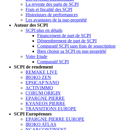
La revente des parts de SCPI
Frais et fiscalité des SCPI
Historiques de performances
Les avantages de la nue-propriété
Autour des SCPI
SCPI plus en détails
Financement de part de SCPI
Démembrement de part de SCPI
Comparatif SCPI sans frais de souscription
Bien choisir sa SCPI en nue-propriété
Votre Etude
Comparatif SCPI
SCPI de rendement
REMAKE LIVE
IROKO ZEN
EPSICAP NANO
ACTIVIMMO
CORUM ORIGIN
EPARGNE PIERRE
KYANEOS PIERRE
TRANSITIONS EUROPE
SCPI Européennes
EPARGNE PIERRE EUROPE
IROKO ATLAS
NCAP CONTINENT