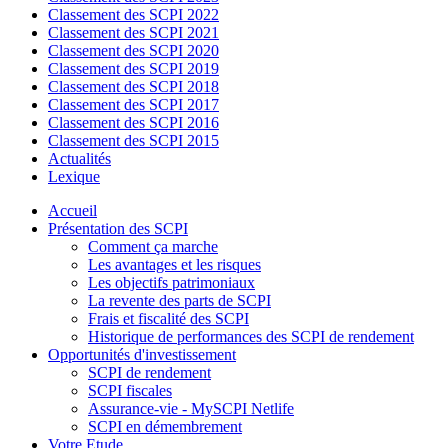
Classement des SCPI 2022
Classement des SCPI 2021
Classement des SCPI 2020
Classement des SCPI 2019
Classement des SCPI 2018
Classement des SCPI 2017
Classement des SCPI 2016
Classement des SCPI 2015
Actualités
Lexique
Accueil
Présentation des SCPI
Comment ça marche
Les avantages et les risques
Les objectifs patrimoniaux
La revente des parts de SCPI
Frais et fiscalité des SCPI
Historique de performances des SCPI de rendement
Opportunités d'investissement
SCPI de rendement
SCPI fiscales
Assurance-vie - MySCPI Netlife
SCPI en démembrement
Votre Etude