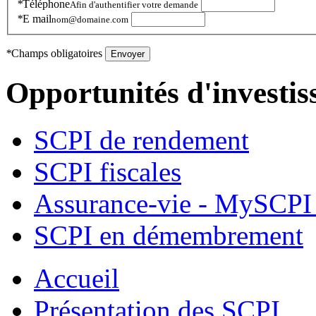
*
Téléphone
Afin d'authentifier votre demande
*
E mail
nom@domaine.com
*
Champs obligatoires
Envoyer
Opportunités d'investi
SCPI de rendement
SCPI fiscales
Assurance-vie - MySCPI 
SCPI en démembrement
Accueil
Présentation des SCPI