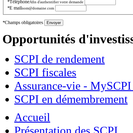
*
Téléphone
Afin d'authentifier votre demande
*
E mail
nom@domaine.com
*
Champs obligatoires
Envoyer
Opportunités d'investi
SCPI de rendement
SCPI fiscales
Assurance-vie - MySCPI 
SCPI en démembrement
Accueil
Présentation des SCPI