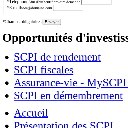
*
Téléphone
Afin d'authentifier votre demande
*
E mail
nom@domaine.com
*
Champs obligatoires
Envoyer
Opportunités d'investi
SCPI de rendement
SCPI fiscales
Assurance-vie - MySCPI 
SCPI en démembrement
Accueil
Présentation des SCPI