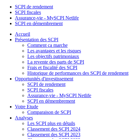
SCPI de rendement
SCPI fiscales
Assurance-vie - MySCPI Netlife
SCPI en démembrement
Accueil
Présentation des SCPI
Comment ça marche
Les avantages et les risques
Les objectifs patrimoniaux
La revente des parts de SCPI
Frais et fiscalité des SCPI
Historique de performances des SCPI de rendement
Opportunités d'investissement
SCPI de rendement
SCPI fiscales
Assurance-vie - MySCPI Netlife
SCPI en démembrement
Votre Etude
Comparaison de SCPI
Analyses
Les SCPI plus en détails
Classement des SCPI 2024
Classement des SCPI 2023