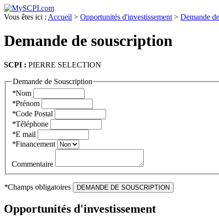
Vous êtes ici :
Accueil
>
Opportunités d'investissement
>
Demande de
Demande de souscription
SCPI :
PIERRE SELECTION
Demande de Souscription
*
Nom
*
Prénom
*
Code Postal
*
Téléphone
*
E mail
*
Financement
Commentaire
*
Champs obligatoires
DEMANDE DE SOUSCRIPTION
Opportunités d'investissement