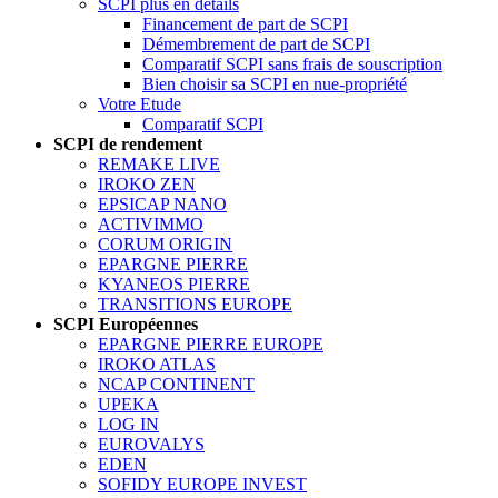
SCPI plus en détails
Financement de part de SCPI
Démembrement de part de SCPI
Comparatif SCPI sans frais de souscription
Bien choisir sa SCPI en nue-propriété
Votre Etude
Comparatif SCPI
SCPI de rendement
REMAKE LIVE
IROKO ZEN
EPSICAP NANO
ACTIVIMMO
CORUM ORIGIN
EPARGNE PIERRE
KYANEOS PIERRE
TRANSITIONS EUROPE
SCPI Européennes
EPARGNE PIERRE EUROPE
IROKO ATLAS
NCAP CONTINENT
UPEKA
LOG IN
EUROVALYS
EDEN
SOFIDY EUROPE INVEST